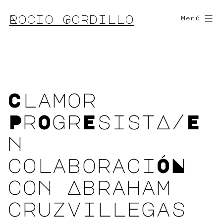
Saltar
Rocio Gordillo
Menú
al
contenido
Clamor
PrOgrEsistA/E
n
colaboraciÓN
con Abraham
cruzvillegas