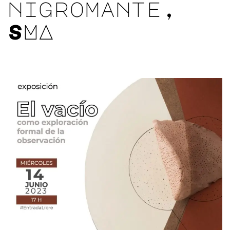
nigromante,
SMA