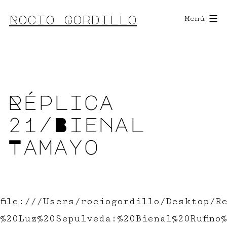
Saltar
Rocio Gordillo
Menú
al
contenido
Réplica
21/Bienal
Tamayo
file:///Users/rociogordillo/Desktop/R
%20Luz%20Sepulveda:%20Bienal%20Rufino