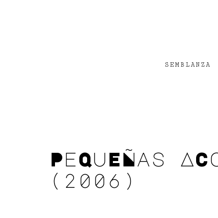
Saltar
al
contenido
SEMBLANZA
PeQuEÑas AC
(2006)