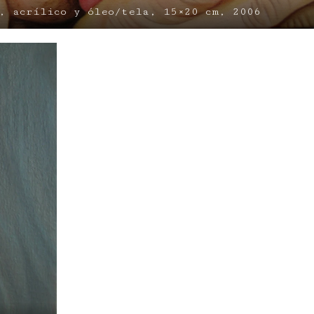
, acrílico y óleo/tela, 15×20 cm, 2006