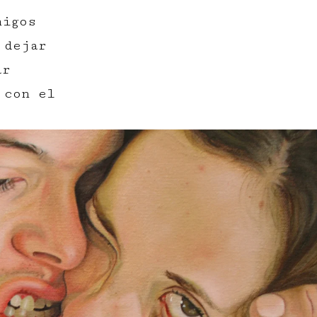
migos
 dejar
ar
 con el