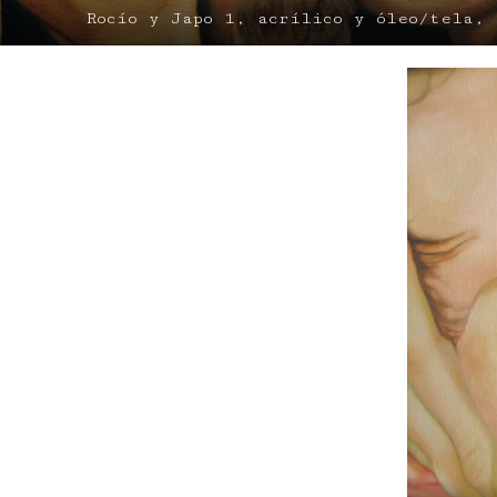
Rocío y Japo 1, acrílico y óleo/tela,