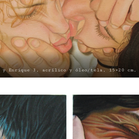
 y Enrique 3, acrílico y óleo/tela, 15×20 cm,