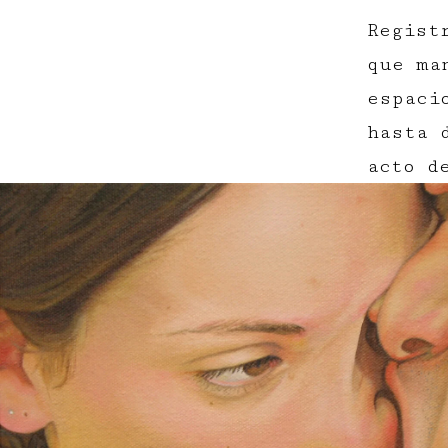
Regist
que ma
espaci
hasta 
acto d