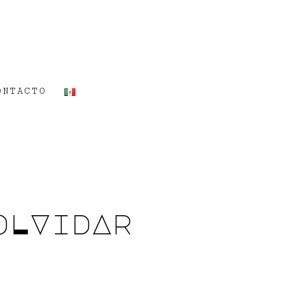
ONTACTO
oLVidAr