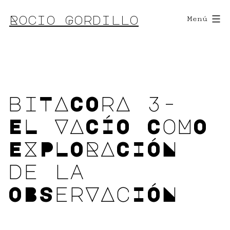
Saltar
Rocio Gordillo
Menú
al
contenido
biTACOrA 3-
EL VACÍO CoMO
EXPLORACIÓN
de la
OBSerVAcIÓN