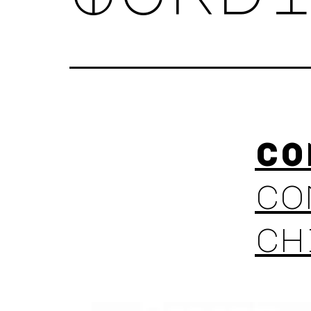
CO
co
ch