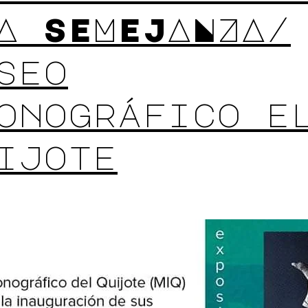
A SEMEJANZA/
seo
onográfico e
ijote