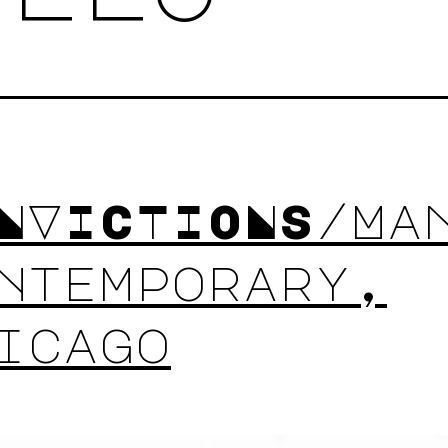
NVICTIONS/Ma
ntemporary,
icago