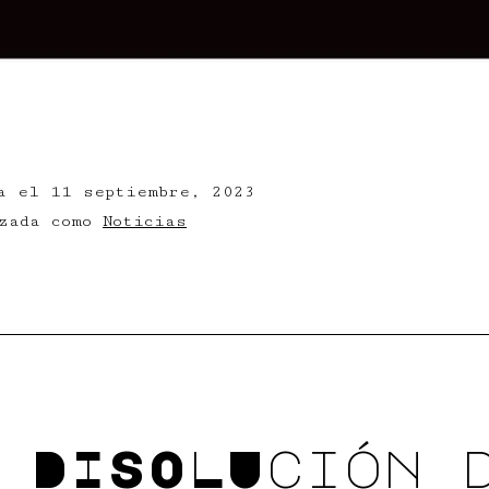
da el
11 septiembre, 2023
izada como
Noticias
 DISOLUción 