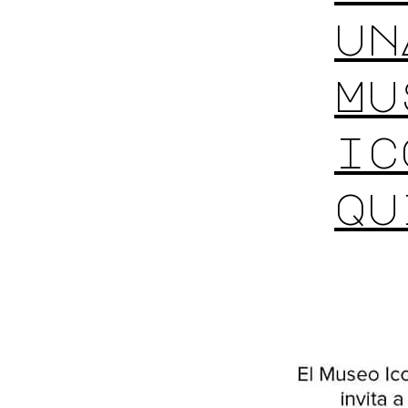
un
Mu
ic
qu